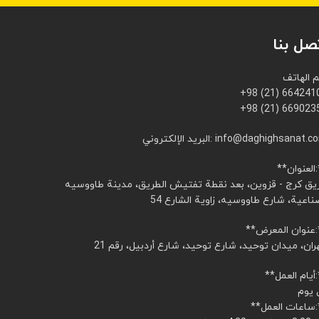
صل بنا
م الهاتف
+98 (21) 664241
+98 (21) 669023
ريد الإلكتروني: info@daghighsanat.com
:**
يق كرج - قزوين، بعد نقطة تفتيش الطريق، مدينة طاووسيه
ناعية، شارع طاووسيه، زاوية الشارع 54
ض:**
ران، ميدان توحيد، شارع توحيد، شارع أردبيل، رقم 21
ل:**
 يوم
ل:**