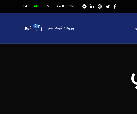
اختيار اللغة:
EN
AR
FA
0
ب
ورود / ثبت نام
0
﷼