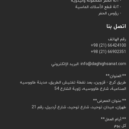
- آلة الحفر المحمولة واليدوية
- آلة قطع الأسلاك الماسية
- رؤوس الحفر
اتصل بنا
رقم الهاتف
+98 (21) 66424100
+98 (21) 66902351
البريد الإلكتروني: info@daghighsanat.com
**العنوان:**
طريق كرج - قزوين، بعد نقطة تفتيش الطريق، مدينة طاووسيه
الصناعية، شارع طاووسيه، زاوية الشارع 54
**عنوان المعرض:**
طهران، ميدان توحيد، شارع توحيد، شارع أردبيل، رقم 21
**أيام العمل:**
كل يوم