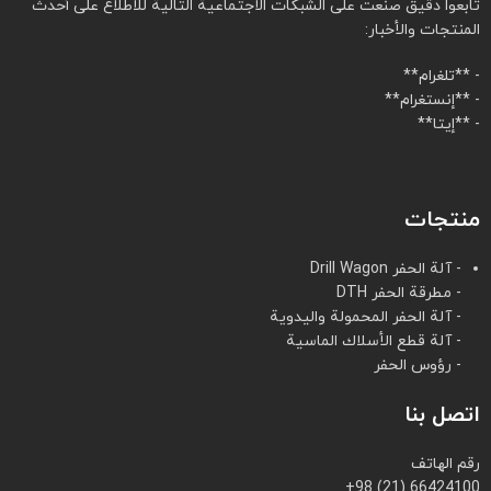
تابعوا دقيق صنعت على الشبكات الاجتماعية التالية للاطلاع على أحدث
المنتجات والأخبار:
- **تلغرام**
- **إنستغرام**
- **إيتا**
منتجات
- آلة الحفر Drill Wagon
- مطرقة الحفر DTH
- آلة الحفر المحمولة واليدوية
- آلة قطع الأسلاك الماسية
- رؤوس الحفر
اتصل بنا
رقم الهاتف
+98 (21) 66424100