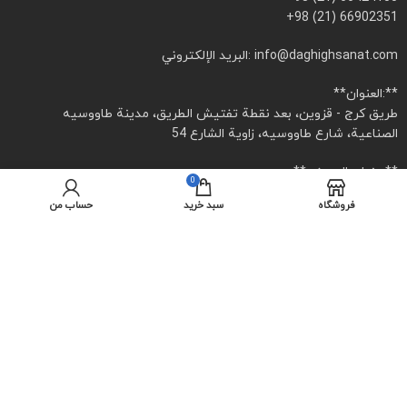
+98 (21) 66902351
البريد الإلكتروني: info@daghighsanat.com
**العنوان:**
طريق كرج - قزوين، بعد نقطة تفتيش الطريق، مدينة طاووسيه
الصناعية، شارع طاووسيه، زاوية الشارع 54
**عنوان المعرض:**
0
طهران، ميدان توحيد، شارع توحيد، شارع أردبيل، رقم 21
فروشگاه
سبد خرید
حساب من
**أيام العمل:**
كل يوم
**ساعات العمل:**
من 8:00 صباحًا إلى 4:30 مساءً
يوم الخميس: من 8:00 صباحًا إلى 12:00 ظهرًا
جميع الحقوق المادية والمعنوية محفوظة لشركة دقيق صنعت الهندسية.