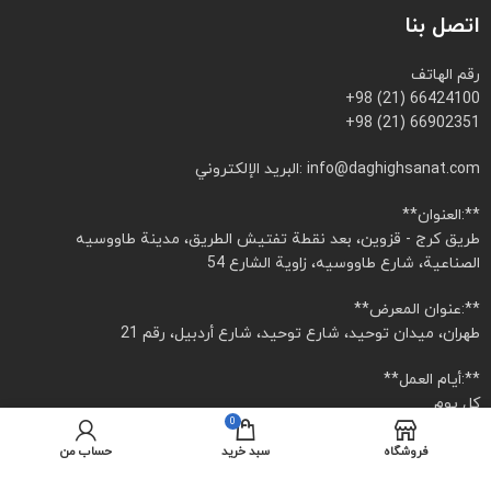
اتصل بنا
رقم الهاتف
+98 (21) 66424100
+98 (21) 66902351
البريد الإلكتروني: info@daghighsanat.com
**العنوان:**
طريق كرج - قزوين، بعد نقطة تفتيش الطريق، مدينة طاووسيه
الصناعية، شارع طاووسيه، زاوية الشارع 54
**عنوان المعرض:**
طهران، ميدان توحيد، شارع توحيد، شارع أردبيل، رقم 21
**أيام العمل:**
كل يوم
0
**ساعات العمل:**
من 8:00 صباحًا إلى 4:30 مساءً
فروشگاه
سبد خرید
حساب من
يوم الخميس: من 8:00 صباحًا إلى 12:00 ظهرًا