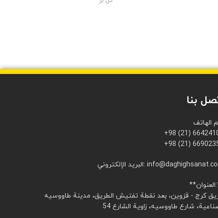
گل بر
صل بنا
م الهاتف
+98 (21) 664241
+98 (21) 669023
ريد الإلكتروني: info@daghighsanat.com
:**
يق كرج - قزوين، بعد نقطة تفتيش الطريق، مدينة طاووسيه
ناعية، شارع طاووسيه، زاوية الشارع 54