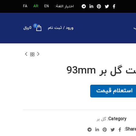
اختيار اللغة:
EN
AR
FA
0
ب
ورود / ثبت نام
0
﷼
 گل بر 93mm
استعلام قیمت
Category:
گل بر
Share