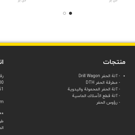
گل بر
گل بر
منتجات
ات
- آلة الحفر Drill Wagon
رق
- مطرقة الحفر DTH
00
- آلة الحفر المحمولة واليدوية
51
- آلة قطع الأسلاك الماسية
الب
- رؤوس الحفر
**العنوان
طر
الص