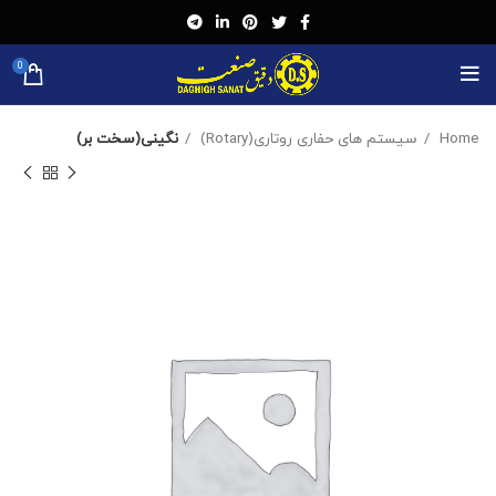
0
Home
سیستم های حفاری روتاری(Rotary)
نگینی(سخت بر)