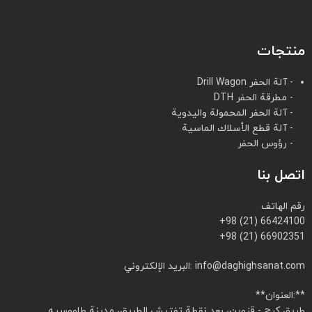
منتجات
- آلة الحفر Drill Wagon
- مطرقة الحفر DTH
- آلة الحفر المحمولة واليدوية
- آلة قطع الأسلاك الماسية
- رؤوس الحفر
اتصل بنا
رقم الهاتف
+98 (21) 66424100
+98 (21) 66902351
البريد الإلكتروني: info@daghighsanat.com
**العنوان:**
طريق كرج - قزوين، بعد نقطة تفتيش الطريق، مدينة طاووسيه