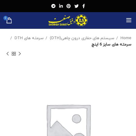
0
Home
سیستم های حفاری درون چاهی(DTH)
سرمته های DTH
سرمته های سایز 6 اینچ