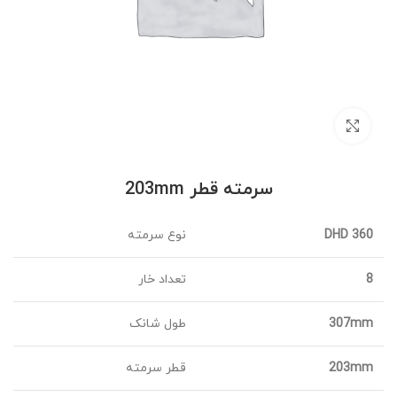
برای بزرگنمایی کلیک کنید
سرمته قطر 203mm
DHD 360
نوع سرمته
8
تعداد خار
307mm
طول شانک
203mm
قطر سرمته