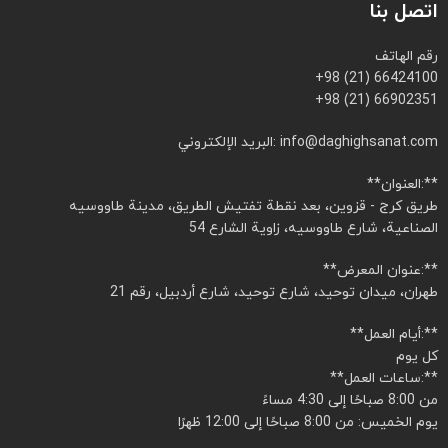
اتصل بنا
رقم الهاتف
+98 (21) 66424100
+98 (21) 66902351
البريد الإلكتروني: info@daghighsanat.com
**العنوان:**
طريق كرج - قزوين، بعد نقطة تفتيش الطريق، مدينة طاووسيه
الصناعية، شارع طاووسيه، زاوية الشارع 54
**عنوان المعرض:**
طهران، ميدان توحيد، شارع توحيد، شارع أردبيل، رقم 21
**أيام العمل:**
كل يوم
**ساعات العمل:**
من 8:00 صباحًا إلى 4:30 مساءً
يوم الخميس: من 8:00 صباحًا إلى 12:00 ظهرًا