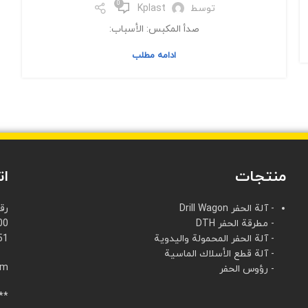
0
توسط
Kplast
صدأ المكبس: الأسباب:
ادامه مطلب
منتجات
ات
- آلة الحفر Drill Wagon
رق
- مطرقة الحفر DTH
00
- آلة الحفر المحمولة واليدوية
51
- آلة قطع الأسلاك الماسية
الب
- رؤوس الحفر
**العنوان