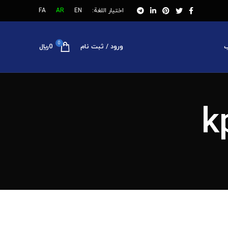
اختيار اللغة:
EN
AR
FA
0
ب
ورود / ثبت نام
0
﷼
k